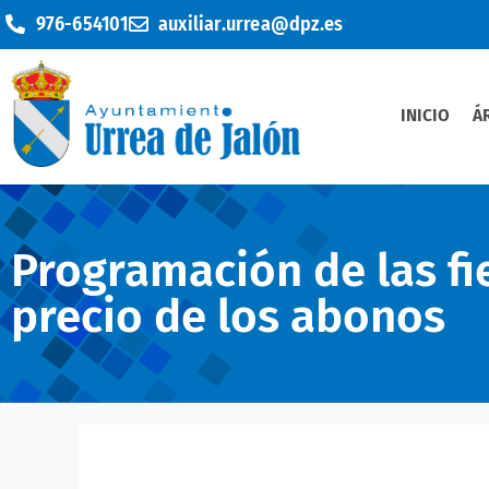
976-654101
auxiliar.urrea@dpz.es
INICIO
Á
Programación de las fie
precio de los abonos