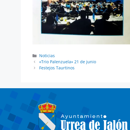
Noticias
«Trio Palenzuela» 21 de junio
Festejos Taurtinos