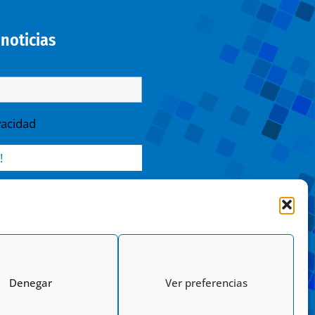
noticias
vacidad
/ Finalidad » enviarte nuestras
nsentimiento. / Destinatarios »
n legal. / Derechos » podrás
mitación y suprimir los datos
Denegar
Ver preferencias