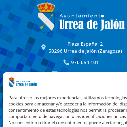
Plaza España, 2
50296 Urrea de Jalón (Zaragoza)
976 654 101
auxiliar.urrea@dpz.es
Textos legales
Síguen
Para ofrecer las mejores experiencias, utilizamos tecnología
Política de privacidad
cookies para almacenar y/o acceder a la información del disp
Política de cookies
consentimiento de estas tecnologías nos permitirá procesar
comportamiento de navegación o las identificaciones únicas e
No consentir o retirar el consentimiento, puede afectar neg