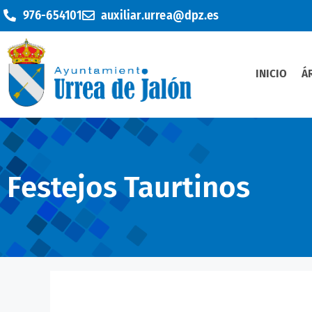
976-654101
auxiliar.urrea@dpz.es
INICIO
Á
Festejos Taurtinos