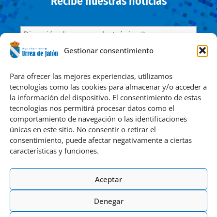
Recibe nuestras noticias
Gestionar consentimiento
He leído y acepto la
Política de privacidad
Para ofrecer las mejores experiencias, utilizamos
tecnologías como las cookies para almacenar y/o acceder a
la información del dispositivo. El consentimiento de estas
Responsable » Ayuntamiento de Urrea de Jalón. / Finalidad »
tecnologías nos permitirá procesar datos como el
enviarte nuestras publicaciones y noticias. / Legitimación »
comportamiento de navegación o las identificaciones
tu consentimiento. / Destinatarios » solo se realizan
únicas en este sitio. No consentir o retirar el
cesiones si existe una obligación legal. / Derechos » podrás
consentimiento, puede afectar negativamente a ciertas
ejercer tus derechos de acceso, rectificación, limitación y
características y funciones.
suprimir los datos como se indica en la
Política de
Privacidad
.
Aceptar
Denegar