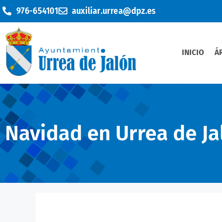
976-654101
auxiliar.urrea@dpz.es
INICIO
Á
Navidad en Urrea de Ja