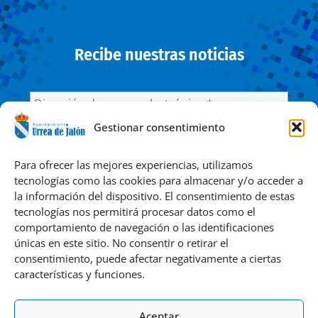
Recibe nuestras noticias
Gestionar consentimiento
He leído y acepto la
Política de privacidad
Para ofrecer las mejores experiencias, utilizamos
tecnologías como las cookies para almacenar y/o acceder a
la información del dispositivo. El consentimiento de estas
Responsable » Ayuntamiento de Urrea de Jalón. / Finalidad »
tecnologías nos permitirá procesar datos como el
enviarte nuestras publicaciones y noticias. / Legitimación »
comportamiento de navegación o las identificaciones
tu consentimiento. / Destinatarios » solo se realizan
únicas en este sitio. No consentir o retirar el
cesiones si existe una obligación legal. / Derechos » podrás
consentimiento, puede afectar negativamente a ciertas
ejercer tus derechos de acceso, rectificación, limitación y
características y funciones.
suprimir los datos como se indica en la
Política de
Privacidad
.
Aceptar