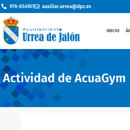
976-654101
auxiliar.urrea@dpz.es
INICIO
Á
Actividad de AcuaGym