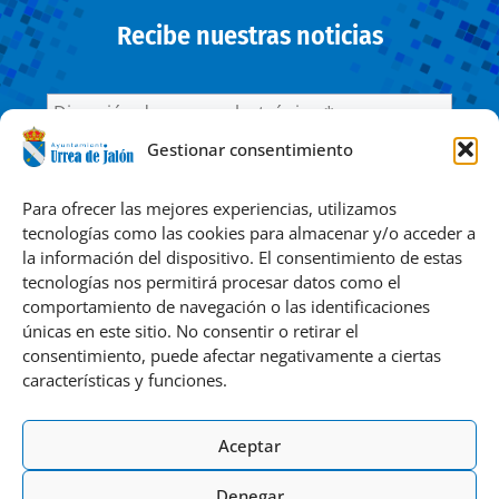
Recibe nuestras noticias
Gestionar consentimiento
He leído y acepto la
Política de privacidad
Para ofrecer las mejores experiencias, utilizamos
tecnologías como las cookies para almacenar y/o acceder a
la información del dispositivo. El consentimiento de estas
Responsable » Ayuntamiento de Urrea de Jalón. / Finalidad »
tecnologías nos permitirá procesar datos como el
enviarte nuestras publicaciones y noticias. / Legitimación »
comportamiento de navegación o las identificaciones
tu consentimiento. / Destinatarios » solo se realizan
únicas en este sitio. No consentir o retirar el
cesiones si existe una obligación legal. / Derechos » podrás
consentimiento, puede afectar negativamente a ciertas
ejercer tus derechos de acceso, rectificación, limitación y
características y funciones.
suprimir los datos como se indica en la
Política de
Privacidad
.
Aceptar
Denegar