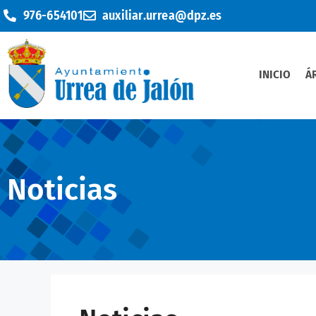
976-654101
auxiliar.urrea@dpz.es
INICIO
Á
Noticias