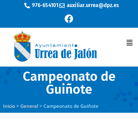
976-654101
auxiliar.urrea@dpz.es
Campeonato de
Guiñote
Inicio
>
General
>
Campeonato de Guiñote