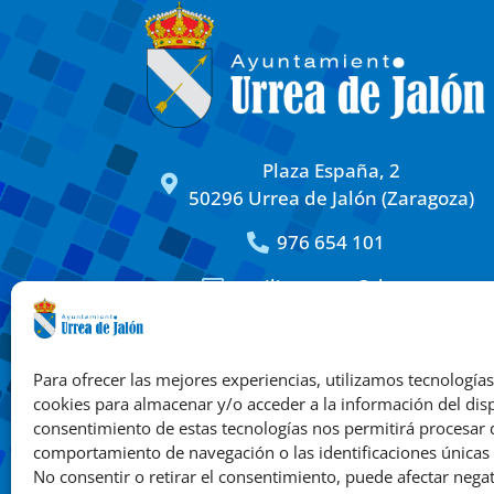
Plaza España, 2
50296 Urrea de Jalón (Zaragoza)
976 654 101
auxiliar.urrea@dpz.es
Textos legales
Síguen
Para ofrecer las mejores experiencias, utilizamos tecnología
Política de privacidad
cookies para almacenar y/o acceder a la información del disp
Política de cookies
consentimiento de estas tecnologías nos permitirá procesar
comportamiento de navegación o las identificaciones únicas e
No consentir o retirar el consentimiento, puede afectar neg