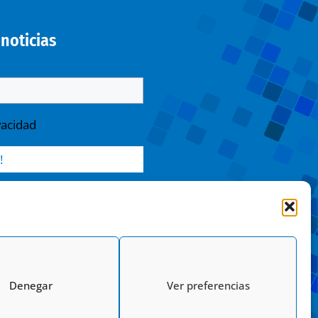
noticias
vacidad
/ Finalidad » enviarte nuestras
nsentimiento. / Destinatarios »
n legal. / Derechos » podrás
mitación y suprimir los datos
Denegar
Ver preferencias