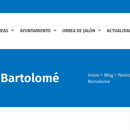
REAS
AYUNTAMIENTO
URREA DE JALÓN
ACTUALIDA
n Bartolomé
Inicio
>
Blog
>
Notic
Bartolomé