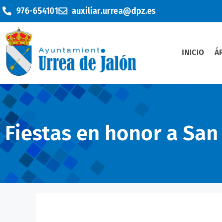
976-654101
auxiliar.urrea@dpz.es
INICIO
Á
Fiestas en honor a Sa