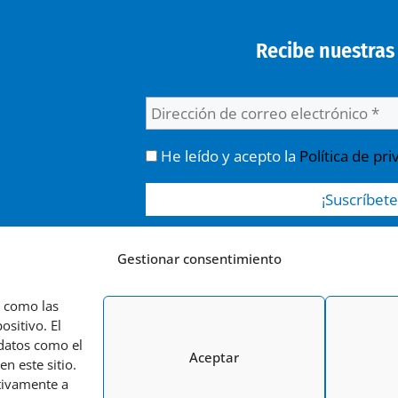
Recibe nuestras 
He leído y acepto la
Política de pri
Responsable » Ayuntamiento de Urrea de Jalón. 
Gestionar consentimiento
publicaciones y noticias. / Legitimación » tu co
os
solo se realizan cesiones si existe una obligació
s como las
ejercer tus derechos de acceso, rectificación, li
ositivo. El
como se indica en la
Política de Privacidad
.
 datos como el
Aceptar
n este sitio.
ativamente a