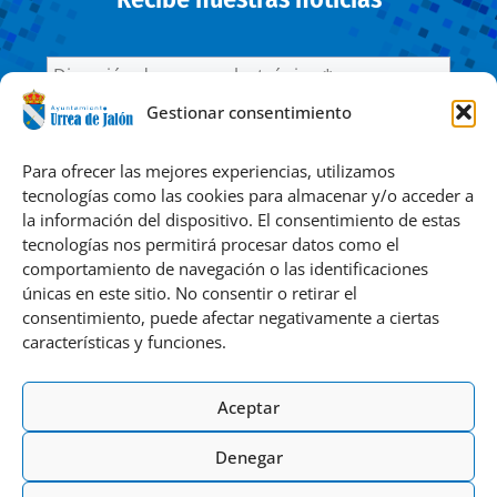
Gestionar consentimiento
He leído y acepto la
Política de privacidad
Para ofrecer las mejores experiencias, utilizamos
tecnologías como las cookies para almacenar y/o acceder a
la información del dispositivo. El consentimiento de estas
Responsable » Ayuntamiento de Urrea de Jalón. / Finalidad »
tecnologías nos permitirá procesar datos como el
enviarte nuestras publicaciones y noticias. / Legitimación »
comportamiento de navegación o las identificaciones
tu consentimiento. / Destinatarios » solo se realizan
únicas en este sitio. No consentir o retirar el
cesiones si existe una obligación legal. / Derechos » podrás
consentimiento, puede afectar negativamente a ciertas
ejercer tus derechos de acceso, rectificación, limitación y
características y funciones.
suprimir los datos como se indica en la
Política de
Privacidad
.
Aceptar
Denegar