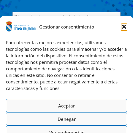
Gestionar consentimiento
He leído y acepto la
Política de privacidad
Para ofrecer las mejores experiencias, utilizamos
tecnologías como las cookies para almacenar y/o acceder a
la información del dispositivo. El consentimiento de estas
Responsable » Ayuntamiento de Urrea de Jalón. / Finalidad »
tecnologías nos permitirá procesar datos como el
enviarte nuestras publicaciones y noticias. / Legitimación »
comportamiento de navegación o las identificaciones
tu consentimiento. / Destinatarios » solo se realizan
únicas en este sitio. No consentir o retirar el
cesiones si existe una obligación legal. / Derechos » podrás
consentimiento, puede afectar negativamente a ciertas
ejercer tus derechos de acceso, rectificación, limitación y
características y funciones.
suprimir los datos como se indica en la
Política de
Privacidad
.
Aceptar
Denegar
Ver preferencias